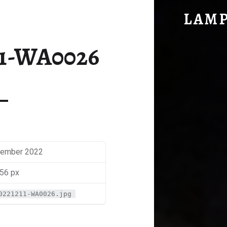
IMG-20221211-WA0026 - LAM
LAM
im vorderen Hochwald gelegen
11-WA0026
zember 2022
56 px
0221211-WA0026.jpg