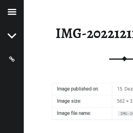
Menu
Post navigation
MPADEN
6 - LAMPADEN
IMG-202212
Grundschule Hentern-Lampaden
Image published on:
15. De
Image size:
562 × 3
Image file name:
IMG-2