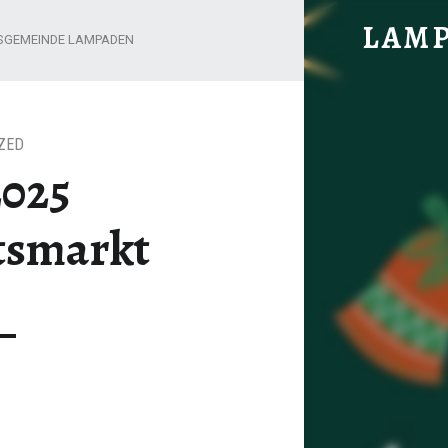
06.12.2025 WEIHNACHTSMARKT - L
LAM
SGEMEINDE LAMPADEN
im vorderen Hochwald gelegen
ZED
2025
tsmarkt