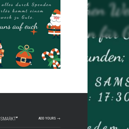
HTSMARKT
”
ADD YOURS →