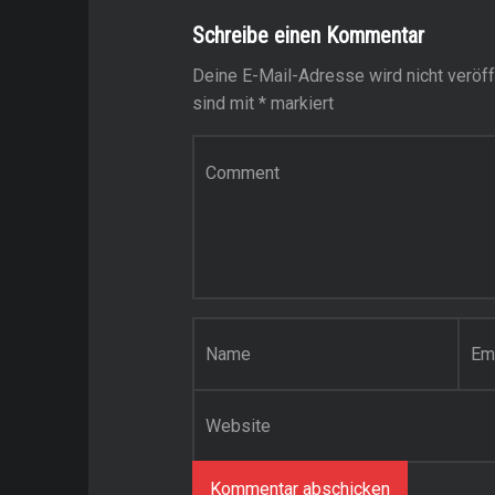
Schreibe einen Kommentar
Deine E-Mail-Adresse wird nicht veröffe
sind mit
*
markiert
Kommentar
*
Name
*
E-Mail-Adresse
*
Website