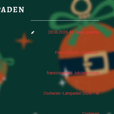
AMPADEN
PADEN
28.06.2026 40 Jahre gelebte
Freundschaft – Deutsch-
französisches Jubiläumsfest
Cocheren–Lampaden 2026 – in
Cocheren