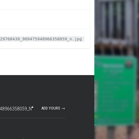
29768439_909475948966358059_n.jpg
48966358059_N
”
ADD YOURS →