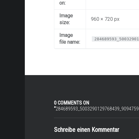
on:
Image
960 × 720 px
size:
Image
284689593_50032901
file name:
0 COMMENTS ON
“
284689593_5003290129768439_9094759
Schreibe einen Kommentar