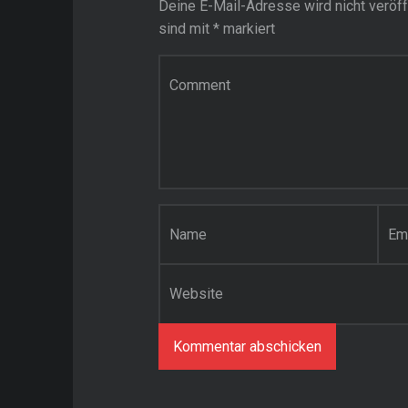
Deine E-Mail-Adresse wird nicht veröffe
sind mit
*
markiert
Kommentar
*
Name
*
E-Mail-Adresse
*
Website