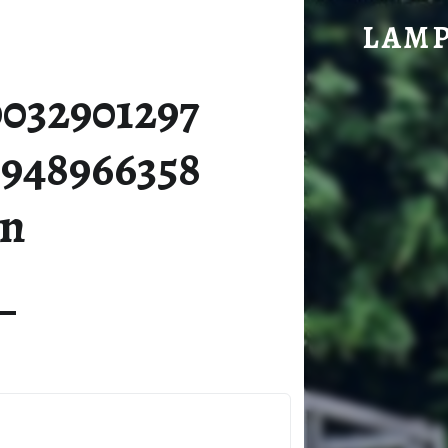
284689593_5003290129768439_909475948966358059_N 
LAM
im vorderen Hochwald gelegen
0032901297
5948966358
_n