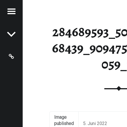
Menu
Post navigation
966358059_N - LAMPADEN
MPADEN
284689593_5
68439_90947
Grundschule Hentern-Lampaden
059
Image
published
5. Juni 2022