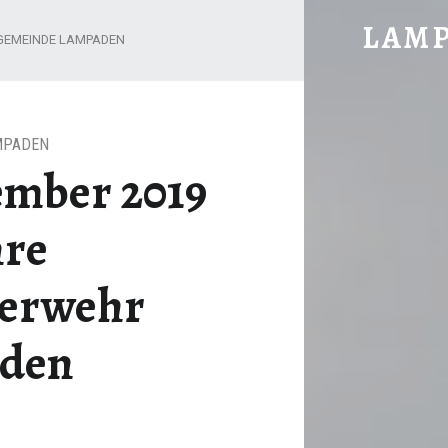
07. - 08. SEPTEMBER 2019 30 JAHRE JUGENDFEUERWEHR LAMPADE
LAM
GEMEINDE LAMPADEN
im vorderen Hochwald gelegen
MPADEN
tember 2019
hre
uerwehr
den