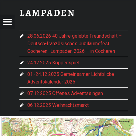
KARTE THEMENWANDERWEGE - LAMPADEN
LAMPADEN
DEN
ADEN
Menu
im vorderen Hochwald gelegen
e Hentern-Lampaden
28.06.2026 40 Jahre gelebte Freundschaft –
Deutsch-französisches Jubiläumsfest
Cocheren–Lampaden 2026 – in Cocheren
24.12.2025 Krippenspiel
01.-24.12.2025 Gemeinsamer Lichtblicke
Adventskalender 2025
07.12.2025 Offenes Adventssingen
06.12.2025 Weihnachtsmarkt