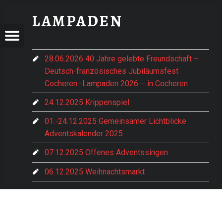
TAIZÉ-GEBET ARCHIVE - LAMPADEN
LAMPADEN
ADEN
DEN
Menu
im vorderen Hochwald gelegen
e Hentern-Lampaden
28.06.2026 40 Jahre gelebte Freundschaft –
Deutsch-französisches Jubiläumsfest
Cocheren–Lampaden 2026 – in Cocheren
24.12.2025 Krippenspiel
01.-24.12.2025 Gemeinsamer Lichtblicke
Adventskalender 2025
07.12.2025 Offenes Adventssingen
06.12.2025 Weihnachtsmarkt