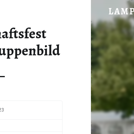
PARTNERSCHAFTSFEST 13.08.2023 GRUPPENBILD -
LAM
im vorderen Hochwald gelegen
aftsfest
ruppenbild
23