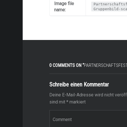
Image file
Partnerschafts
Gruppenbild-sc
name:
0 COMMENTS ON “
PARTNERSCHAFTSFEST 
Schreibe einen Kommentar
Deine E-Mail-Adresse wird nicht veröffe
sind mit
*
markiert
Kommentar
*