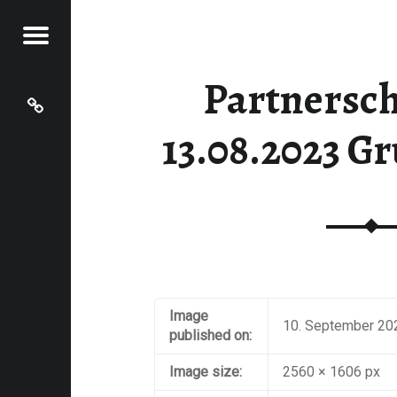
Menu
MPADEN
UPPENBILD - LAMPADEN
Partnersch
Grundschule Hentern-Lampaden
13.08.2023 G
Image
10. September 20
published on:
Image size:
2560 × 1606 px