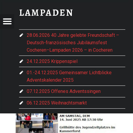
IMG-20250606-WA0000 - LAMPADEN
LAMPADEN
ADEN
DEN
Menu
im vorderen Hochwald gelegen
e Hentern-Lampaden
28.06.2026 40 Jahre gelebte Freundschaft –
Deutsch-französisches Jubiläumsfest
Cocheren–Lampaden 2026 – in Cocheren
24.12.2025 Krippenspiel
01.-24.12.2025 Gemeinsamer Lichtblicke
Adventskalender 2025
07.12.2025 Offenes Adventssingen
06.12.2025 Weihnachtsmarkt