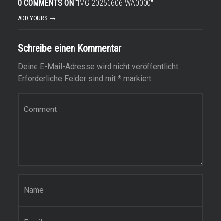
0 COMMENTS ON “
IMG-20250606-WA0000
”
ADD YOURS →
Schreibe einen Kommentar
Deine E-Mail-Adresse wird nicht veröffentlicht.
Erforderliche Felder sind mit
*
markiert
Kommentar
*
Name
*
E-Mail-Adresse
*