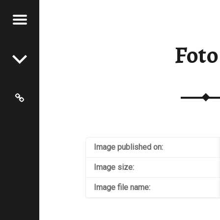
Menu
Post navigation
AMPADEN
MPADEN
Foto
Grundschule Hentern-Lampaden
Image published on:
Image size:
Image file name: