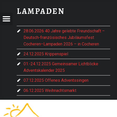
HDG-LOGO-RZ-E1540893690191 - LAMPADEN
LAMPADEN
ADEN
ADEN
Menu
t navigation
im vorderen Hochwald gelegen
28.06.2026 40 Jahre gelebte Freundschaft –
Deutsch-französisches Jubiläumsfest
e Hentern-Lampaden
Cocheren–Lampaden 2026 – in Cocheren
24.12.2025 Krippenspiel
01.-24.12.2025 Gemeinsamer Lichtblicke
Adventskalender 2025
07.12.2025 Offenes Adventssingen
06.12.2025 Weihnachtsmarkt