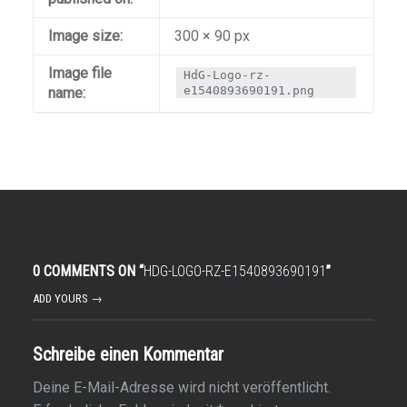
Image size:
300 × 90 px
Image file
HdG-Logo-rz-
e1540893690191.png
name:
0 COMMENTS ON “
HDG-LOGO-RZ-E1540893690191
”
ADD YOURS →
Schreibe einen Kommentar
Deine E-Mail-Adresse wird nicht veröffentlicht.