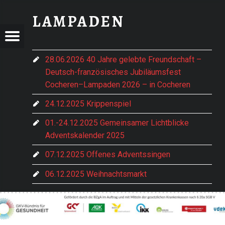
ABSQUER_MITRGB-1024X119 - LAMPADEN
LAMPADEN
DEN
ADEN
Menu
t navigation
im vorderen Hochwald gelegen
28.06.2026 40 Jahre gelebte Freundschaft –
Deutsch-französisches Jubiläumsfest
e Hentern-Lampaden
Cocheren–Lampaden 2026 – in Cocheren
24.12.2025 Krippenspiel
01.-24.12.2025 Gemeinsamer Lichtblicke
Adventskalender 2025
07.12.2025 Offenes Adventssingen
06.12.2025 Weihnachtsmarkt