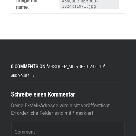
Image file
AbsQUER_mitRGB-
1024x119-1.jpg
name:
0 COMMENTS ON “
ABSQUER_MITRGB-1024×119
”
ADD YOURS →
Schreibe einen Kommentar
Deine E-Mail-Adresse wird nicht veröffentlicht.
Erforderliche Felder sind mit
*
markiert
Kommentar
*