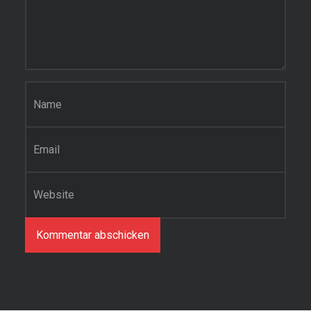
Name
*
E-Mail-Adresse
*
Website