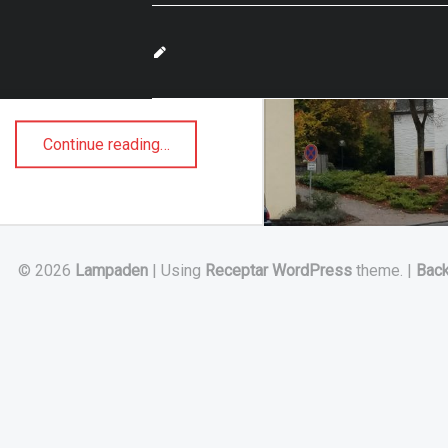
sitzung vom
22.11.2018
“20181122_Bericht zur Gemeinderatssitzung vom 22.11.2018”
Continue reading
…
© 2026
Lampaden
|
Using
Receptar
WordPress
theme.
|
Back