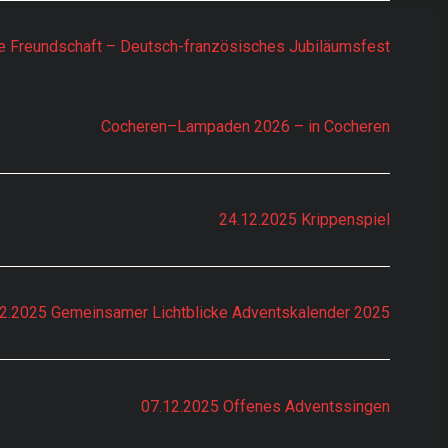
te Freundschaft – Deutsch-französisches Jubiläumsfest
Cocheren–Lampaden 2026 – in Cocheren
inderat
24.12.2025 Krippenspiel
20181108_Beric
12.2025 Gemeinsamer Lichtblicke Adventskalender 2025
ht zur
Gemeinderats
07.12.2025 Offenes Adventssingen
sitzung vom