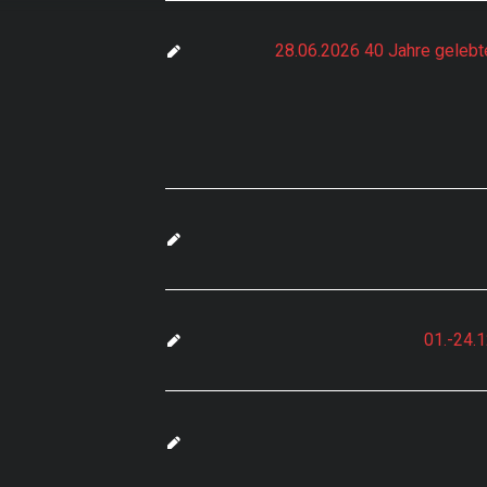
28.06.2026 40 Jahre geleb
egorie:
Berichte Geme
01.-24.
20181122_Beric
ht zur
Gemeinderats