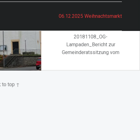
08.11.2018
06.12.2025 Weihnachtsmarkt
20181108_OG-
Lampaden_Bericht zur
Gemeinderatssitzung vom
08.11.2018
“20181108_Bericht zur Gemeinderatssitzung vom 08.11.2018”
Continue reading
…
 to top ↑