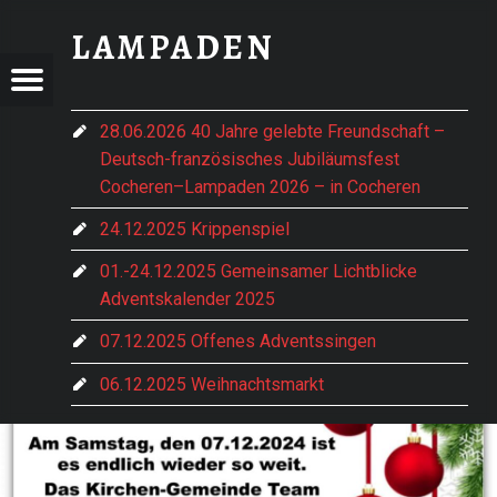
FB_IMG_1732992609863 - LAMPADEN
LAMPADEN
DEN
ADEN
Menu
t navigation
im vorderen Hochwald gelegen
28.06.2026 40 Jahre gelebte Freundschaft –
Deutsch-französisches Jubiläumsfest
e Hentern-Lampaden
Cocheren–Lampaden 2026 – in Cocheren
24.12.2025 Krippenspiel
01.-24.12.2025 Gemeinsamer Lichtblicke
Adventskalender 2025
07.12.2025 Offenes Adventssingen
06.12.2025 Weihnachtsmarkt