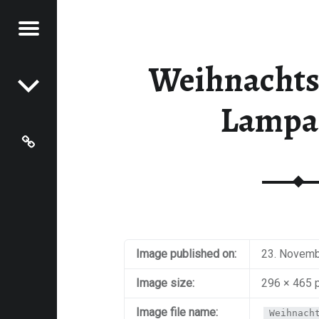
Menu
Post navigation
MPADEN
ADEN - LAMPADEN
Weihnachts
Lampa
Grundschule Hentern-Lampaden
Image published on:
23. Novem
Image size:
296 × 465 
Image file name:
Weihnach