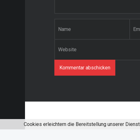
Name
*
E-Mail-Adresse
*
Website
Cookies erleichtern die Bereitstellung unserer Diens