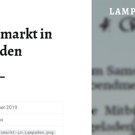
WEIHNACHTSMARKT IN LAMPADEN - L
LAM
im vorderen Hochwald gelegen
markt in
den
ber 2019
px
tsmarkt-in-Lampaden.png