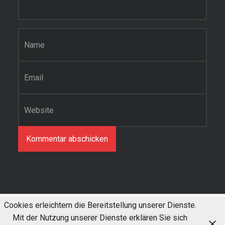
Name
*
E-Mail-Adresse
*
Website
Cookies erleichtern die Bereitstellung unserer Dienste.
© 2026
Lampaden
|
Using
Receptar
Mit der Nutzung unserer Dienste erklären Sie sich