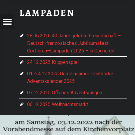
SCREENSHOT 2022-11-29 AT 15-54-58 HTTPS __WWW.PFARREI-DEUTSCHLAND.DE_PFARRBRIEF_ PARICODE BCBORODI - LAMPADEN
LAMPADEN
ADEN
- LAMPADEN
Menu
t navigation
im vorderen Hochwald gelegen
28.06.2026 40 Jahre gelebte Freundschaft –
Deutsch-französisches Jubiläumsfest
e Hentern-Lampaden
Cocheren–Lampaden 2026 – in Cocheren
24.12.2025 Krippenspiel
01.-24.12.2025 Gemeinsamer Lichtblicke
Adventskalender 2025
07.12.2025 Offenes Adventssingen
06.12.2025 Weihnachtsmarkt