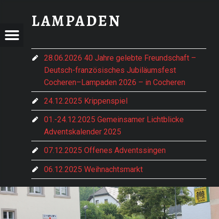
20220828_HERZLICHES FEST DER GENERATIONEN UND PARTNERSCHAFT IN COCHEREN - LAMPADEN
LAMPADEN
ADEN
LAMPADEN
Menu
t navigation
im vorderen Hochwald gelegen
28.06.2026 40 Jahre gelebte Freundschaft –
Deutsch-französisches Jubiläumsfest
Cocheren–Lampaden 2026 – in Cocheren
24.12.2025 Krippenspiel
e Hentern-Lampaden
01.-24.12.2025 Gemeinsamer Lichtblicke
Adventskalender 2025
07.12.2025 Offenes Adventssingen
06.12.2025 Weihnachtsmarkt