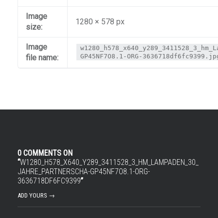
Image
1280 × 578 px
size:
Image
w1280_h578_x640_y289_3411528_3_hm_L
GP45NF7O8.1-ORG-3636718df6fc9399.jp
file name:
0 COMMENTS ON
“
W1280_H578_X640_Y289_3411528_3_HM_LAMPADEN_30_
JAHRE_PARTNERSCHA-GP45NF7O8.1-ORG-
3636718DF6FC9399
”
ADD YOURS →