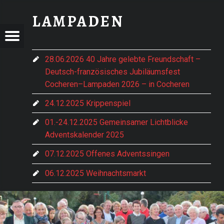
W1280_H578_X640_Y289_3411528_3_HM_LAMPADEN_30_JAHRE_PARTNERSCHA-GP45NF7O8.1-ORG-3636718DF6FC9399 - LAMPADEN
LAMPADEN
ADEN
- LAMPADEN
Menu
t navigation
im vorderen Hochwald gelegen
28.06.2026 40 Jahre gelebte Freundschaft –
Deutsch-französisches Jubiläumsfest
e Hentern-Lampaden
Cocheren–Lampaden 2026 – in Cocheren
24.12.2025 Krippenspiel
01.-24.12.2025 Gemeinsamer Lichtblicke
Adventskalender 2025
07.12.2025 Offenes Adventssingen
06.12.2025 Weihnachtsmarkt