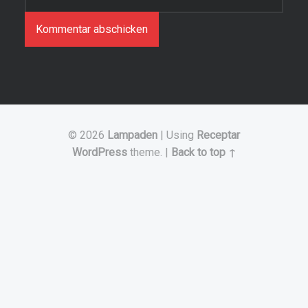
© 2026
Lampaden
|
Using
Receptar
WordPress
theme.
|
Back to top ↑