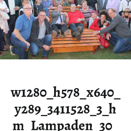
w1280_h578_x640_
y289_3411528_3_h
m_Lampaden_30_