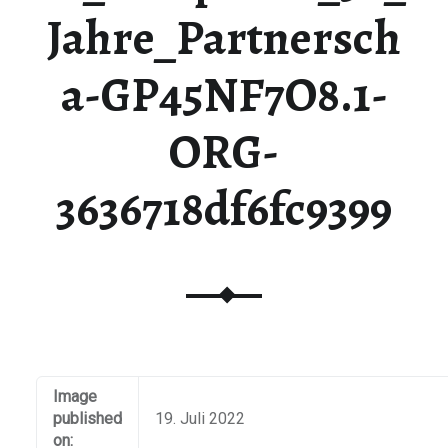
Jahre_Partnersch
a-GP45NF7O8.1-
ORG-
3636718df6fc9399
Image
published
19. Juli 2022
on: