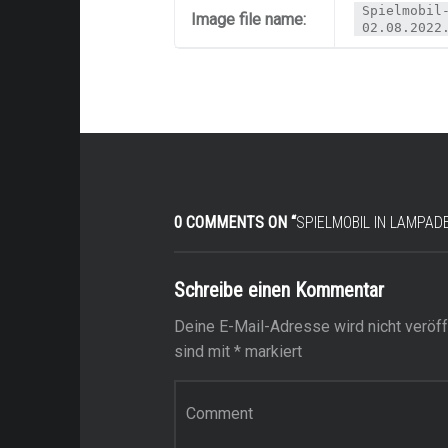
Spielmobil
Image file name:
02.08.2022
0 COMMENTS ON “
SPIELMOBIL IN LAMPAD
Schreibe einen Kommentar
Deine E-Mail-Adresse wird nicht veröffe
sind mit
*
markiert
Kommentar
*