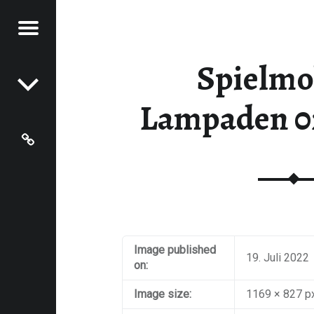
Menu
Post navigation
MPADEN
8.2022 - LAMPADEN
Spielmob
Lampaden 0
Grundschule Hentern-Lampaden
Image published
19. Juli 2022
on:
Image size:
1169 × 827 p