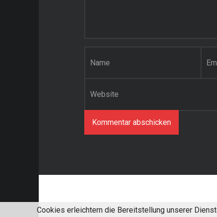
Name
*
E-Mail-Adresse
*
Website
Cookies erleichtern die Bereitstellung unserer Diens