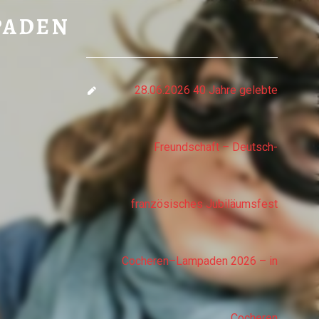
LAMPADEN
PADEN
28.06.2026 40 Jahre gelebte
Freundschaft – Deutsch-
französisches Jubiläumsfest
Cocheren–Lampaden 2026 – in
Cocheren