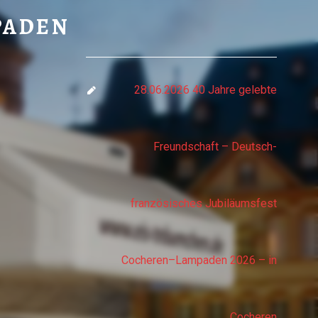
PADEN
PADEN
28.06.2026 40 Jahre gelebte
Freundschaft – Deutsch-
französisches Jubiläumsfest
Cocheren–Lampaden 2026 – in
Cocheren