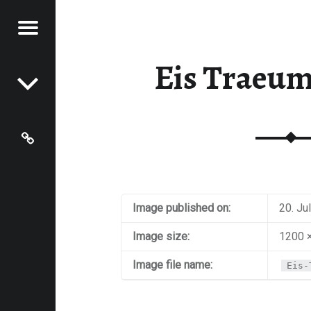
Menu
Post navigation
 - LAMPADEN
MPADEN
Eis Traeu
Grundschule Hentern-Lampaden
Image published on:
20. Ju
Image size:
1200 
Image file name:
Eis-