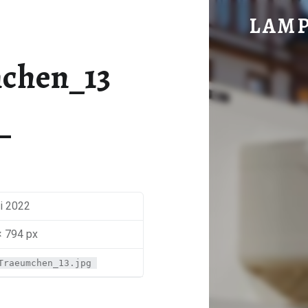
EIS TRAEUMCHEN_13 - LAM
LAM
im vorderen Hochwald gelegen
mchen_13
li 2022
× 794 px
Traeumchen_13.jpg