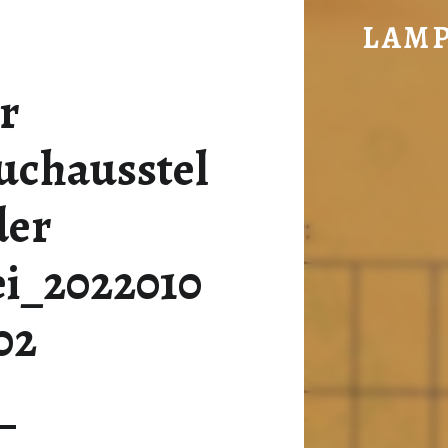
FLYER WEIHNACHTSBUCHAUSSTELLUNG DER PFARRBÜCHEREI_20220107_00
LAM
im vorderen Hochwald gelegen
r
uchausstel
der
ei_2022010
02