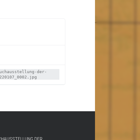
uchausstellung-der-
220107_0002.jpg
CHAUSSTELLUNG DER