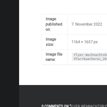
Image
published
7. November 2022
on:
Image
1164 × 1657 px
size:
Image file
Flyer-Weihnachtsb
Pfarrbuecherei_20
name:
0 COMMENTS ON “
FLYER WEIHNACHTSBU