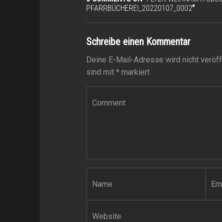
PFARRBÜCHEREI_20220107_0002
”
Schreibe einen Kommentar
Deine E-Mail-Adresse wird nicht veröffe
sind mit
*
markiert
Kommentar
*
Name
*
E-Mail-Adresse
*
Website