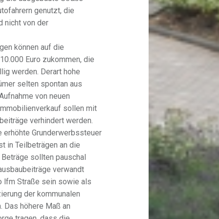
tofahrern genutzt, die
 nicht von der
gen können auf die
e 10.000 Euro zukommen, die
lig werden. Derart hohe
ümer selten spontan aus
 Aufnahme von neuen
mmobilienverkauf sollen mit
eiträge verhindert werden.
ie erhöhte Grunderwerbssteuer
t in Teilbeträgen an die
 Beträge sollten pauschal
nausbaubeiträge verwandt
o lfm Straße sein sowie als
nzierung der kommunalen
. Das höhere Maß an
rge tragen, dass die