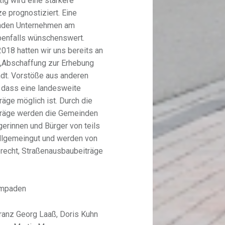
tig wird eine stärkere
e prognostiziert. Eine
renden Unternehmen am
benfalls wünschenswert.
18 hatten wir uns bereits an
„Abschaffung zur Erhebung
dt. Vorstöße aus anderen
, dass eine landesweite
äge möglich ist. Durch die
träge werden die Gemeinden
gerinnen und Bürger von teils
Allgemeingut und werden von
gerecht, Straßenausbaubeiträge
ampaden
ranz Georg Laaß, Doris Kuhn