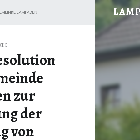
20190207_RESOLUTION DER ORTGEMEINDE LAMPADEN ZUR ABSCHAFFUNG DER ERHEBUNG VON STRASSENAUSBAUBEITRÄGEN - LAMP
LAM
EMEINDE LAMPADEN
im vorderen Hochwald gelegen
ZED
esolution
emeinde
n zur
ung der
g von