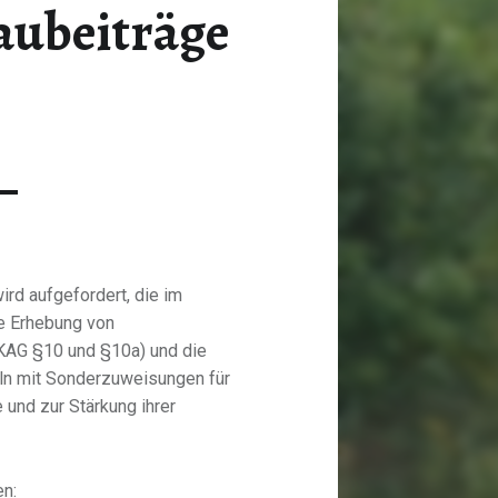
aubeiträge
rd aufgefordert, die im
 Erhebung von
(KAG §10 und §10a) und die
ln mit Sonderzuweisungen für
und zur Stärkung ihrer
en: