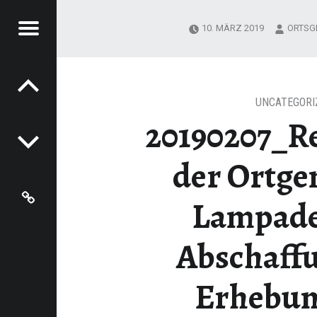
Menu
10. MÄRZ 2019
ORTSG
Post navigation
MPADEN
RASSENAUSBAUBEITRÄGEN - LAMPADEN
UNCATEGORI
20190207_R
der Ortg
Grundschule Hentern-Lampaden
Lampade
Abschaff
Erhebun