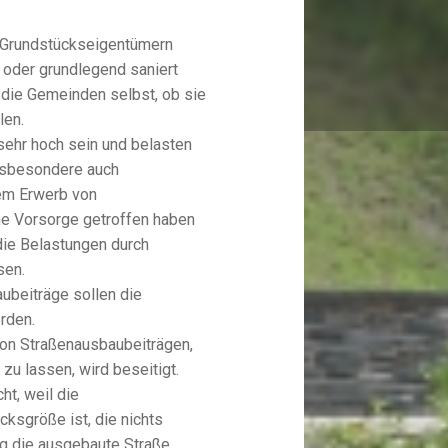
 Grundstückseigentümern
t oder grundlegend saniert
 die Gemeinden selbst, ob sie
len.
ehr hoch sein und belasten
nsbesondere auch
dem Erwerb von
ne Vorsorge getroffen haben
 die Belastungen durch
sen.
ubeiträge sollen die
rden.
von Straßenausbaubeiträgen,
zu lassen, wird beseitigt.
ht, weil die
ksgröße ist, die nichts
g die ausgebaute Straße