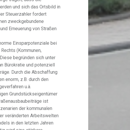
rden und sich das Ortsbild in
er Steuerzahler fordert
unen zweckgebundene
 und Erneuerung von Straßen
norme Einsparpotenziale bei
en Rechts (Kommunen,
 Diese begründen sich unter
n Bürokratie und potenziell
iträge. Durch die Abschaffung
en enorm, z.B. durch den
everfahren u.ä.
eiligen Grundstückseigentümer
raßenausbaubeiträge ist
gsszenarien der kommunalen
er veränderten Arbeitswelten
dels in den letzten Jahren