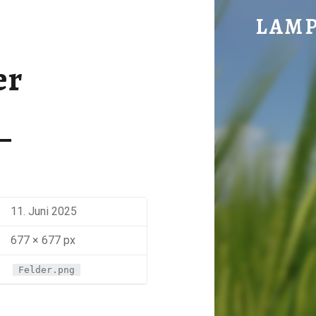
FELDER - LAMPA
LAM
im vorderen Hochwald gelegen
er
11. Juni 2025
677 × 677 px
Felder.png